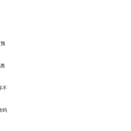
级预
优惠
等不
数码