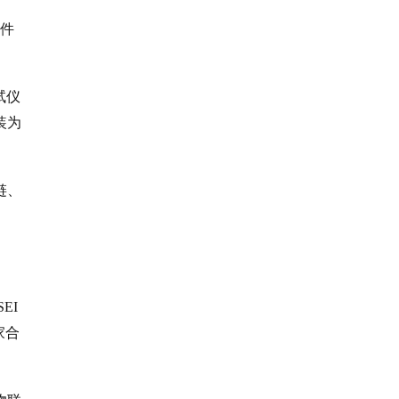
部件
试仪
装为
链、
EI
家合