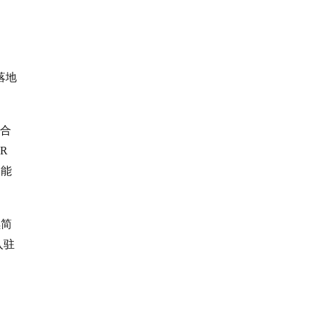
落地
件合
R
智能
续简
入驻