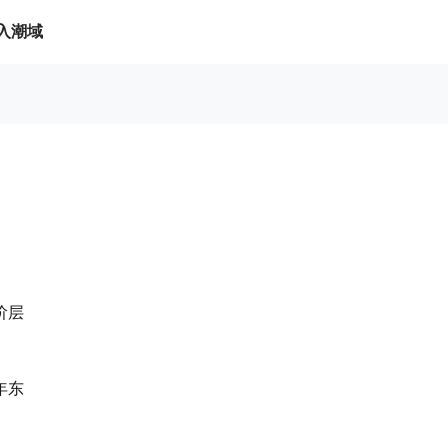
入潮域
阶层
年东