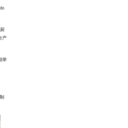
dn
、厨
全产
期举
制