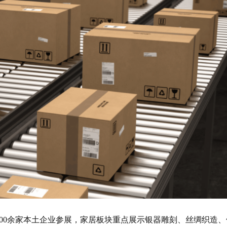
300余家本土企业参展，家居板块重点展示银器雕刻、丝绸织造、