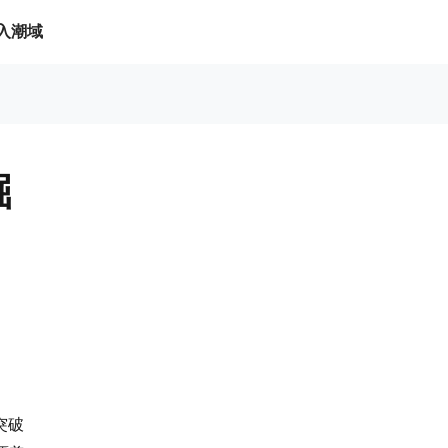
入潮域
掘
突破