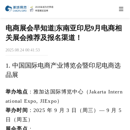
IEAE
电商展会早知道|东南亚印尼9月电商相
关展会推荐及报名渠道！
IBTE
2025.08.24 00:41:53
1. 中国国际电商产业博览会暨印尼电商选
IGHE
品展
CHWE
举办地点
：雅加达国际博览中心（Jakarta Intern
ational Expo, JIExpo）
商务合作
举办时间
：2025 年 9 月 3 日（周三）— 9 月 5
日（周五）
关于我们
展会亮点
：