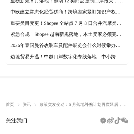
重磅新规 8 月落地！越南 12 类商品强制口岸报关，家
电跨境卖家成本上涨！
中欧建立常态化经贸磋商！跨境卖家紧盯知识产权、
原材料三大合规重点
重要类目变更！Shopee 全站点 7 月 8 日合并汽摩类
目，存量商品自动迁移
紧急合规！Shopee 越南新规落地，本土卖家必须完成
身份 + 税务双重认证
2026年泰国曼谷改装车及配件展览会什么时候举办？
主要的参展品类有哪些？
边境贸易升温！中越口岸数字化专线落地，中小跨境
卖家入越门槛大幅降低
政策突发变动：6 月落地补贴计划再度延后，暂
首页
资讯
无明确执行日期
关注我们