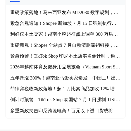
重磅政策落地！马来西亚发布 MD2030 数字规划，中
资跨境、科技企业迎来全新红利窗口!
紧急合规通知！Shopee 新加坡 7 月 15 日强制执行家
电认证，加湿器净化器无证书直接下架
利好仅本土卖家！越南个税起征点上调至 300 万盾，
跨境商家无法享受免税!
重磅新规！Shopee 全站点 7 月自动清删滞销链接，三
类商品直接清零无法恢复!
紧急预警！TikTok Shop 印尼本土店实名倒计时，逾期
直接冻店锁货款
2026年越南体育及健身用品展览会（Vietnam Sport Sho
w ）什么时候举办？主要的参展品类有哪些？
五年暴涨 300%！越南亚马逊卖家爆发，中国工厂出海
迎来黄金窗口期
菲律宾税收新政落地！超 1 万比索商品加收 12% 增值
税，跨境卖家成本全面上涨！
倒计时预警！TikTok Shop 泰国站 7 月 1 日强制 TISI
填报，电器链接未补信息全部下架！
多重新政夹击印尼跨境电商！百元以下进口货或将禁
售，低价铺货模式彻底失效！