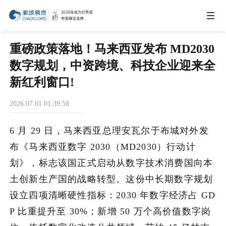
IEAE
重磅政策落地！马来西亚发布 MD2030
数字规划，中资跨境、科技企业迎来全
IBTE
新红利窗口!
2026.07.01 01:39:58
IGHE
6 月 29 日，马来西亚总理安瓦尔于布城对外发
CHWE
布《马来西亚数字 2030（MD2030）行动计
划》，标志该国正式启动从数字技术消费国向本
土创新生产国的战略转型。这份中长期数字规划
AIE
设立四项清晰硬性指标：2030 年数字经济占 GD
P 比重提升至 30%；新增 50 万个高价值数字岗
商务合作