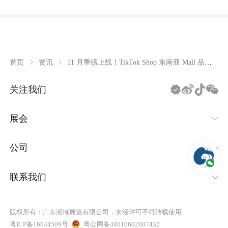
11 月重磅上线！TikTok Shop 东南亚 Mall 品牌
首页
资讯
商城来袭，品牌商家独享顶级流量扶持
关注我们
展会
IEAE消费类电子及家用电器系列
公司
IBTE玩具及婴童用品系列
关于潮域
联系我们
IGHE家居用品系列
集团动态
400-8738-998
版权所有：广东潮域展览有限公司，未经许可不得转载使用
CHWE出海网全球跨境电商展
商务合作
粤ICP备16044509号
粤公网备44010602007432