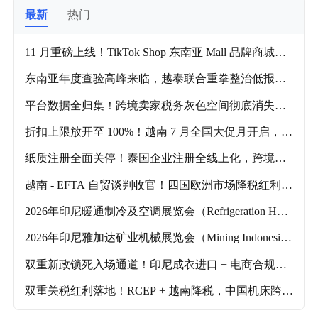
最新
热门
11 月重磅上线！TikTok Shop 东南亚 Mall 品牌商城来
袭，品牌商家独享顶级流量扶持
东南亚年度查验高峰来临，越泰联合重拳整治低报货
值
平台数据全归集！跨境卖家税务灰色空间彻底消失，7
月 15 日前务必完成季报预缴
折扣上限放开至 100%！越南 7 月全国大促月开启，跨
境卖家迎来全年流量窗口期
纸质注册全面关停！泰国企业注册全线上化，跨境卖
家本土开店成本大幅缩减
越南 - EFTA 自贸谈判收官！四国欧洲市场降税红利，
在越中资跨境工厂迎来出口新机！
2026年印尼暖通制冷及空调展览会（Refrigeration Hvac
indonesia）什么时候举办？主要的参展品类有哪些？
2026年印尼雅加达矿业机械展览会（Mining Indonesi
a）什么时候举办？主要的参展品类有哪些？
双重新政锁死入场通道！印尼成衣进口 + 电商合规双
收紧，下半年入场窗口基本关闭
双重关税红利落地！RCEP + 越南降税，中国机床跨境
出口迎来成本拐点