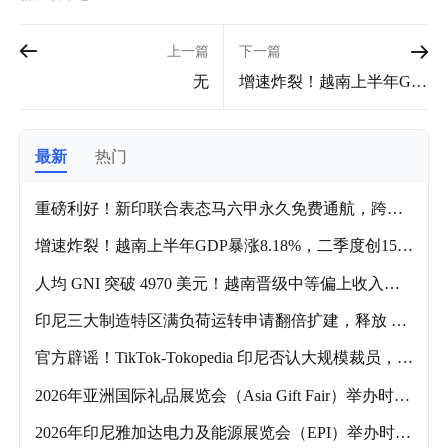
上一篇
下一篇
无
增速炸裂！越南上半年GD
P暴涨8.18%，二季度创15
年新高，跨境电商迎爆发
窗口！
最新
热门
重磅利好！新印联合表态马六甲永久免费通航，跨境
海运成本风险彻底落地
增速炸裂！越南上半年GDP暴涨8.18%，二季度创15年
新高，跨境电商迎爆发窗口！
人均 GNI 突破 4970 美元！越南晋级中等偏上收入国
家，跨境工厂需加速产线智能化转型
印尼三大制造特区满负荷运转申请翻倍扩建，释放 31
0-470 亿美元投资机遇
官方辟谣！TikTok-Tokopedia 印尼否认大规模裁员，实
为内部人力优化调整
2026年亚洲国际礼品展览会（Asia Gift Fair）举办时间
及主要参展品类分享！
2026年印尼雅加达电力及能源展览会（EPI）举办时间