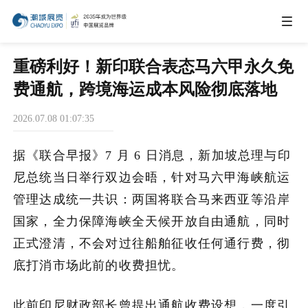
IEAE
重磅利好！新印联合表态马六甲永久免
费通航，跨境海运成本风险彻底落地
IBTE
2026.07.08 01:07:35
IGHE
据《联合早报》7 月 6 日消息，新加坡总理与印
尼总统当日举行双边会晤，针对马六甲海峡航运
CHWE
管理达成统一共识：两国将联合马来西亚等沿岸
国家，全力保障海峡全天候开放自由通航，同时
正式澄清，不会对过往船舶征收任何通行费，彻
AIE
底打消市场此前的收费担忧。
商务合作
此前印尼财政部长曾提出通航收费设想，一度引