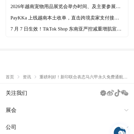
及主要参展品类分享！
2026年越南宠物用品展览会举办时间、及主要参展品
类解析！
PayKKa 上线越南本土收单，直击跨境卖家支付接入
痛点！
7 月 7 日生效！TikTok Shop 东南亚严控减重增肌宣
传，五类话术直接违规下架
重磅利好！新印联合表态马六甲永久免费通航，
首页
资讯
跨境海运成本风险彻底落地
关注我们
展会
IEAE消费类电子及家用电器系列
公司