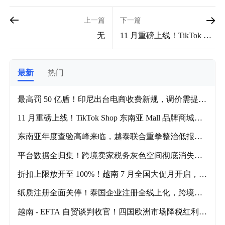
上一篇
下一篇
无
11 月重磅上线！TikTok Sh
op 东南亚 Mall 品牌商城来
袭，品牌商家独享顶级流
量扶持
最新
热门
最高罚 50 亿盾！印尼出台电商收费新规，调价需提前
3 个月告知商家！
11 月重磅上线！TikTok Shop 东南亚 Mall 品牌商城来
袭，品牌商家独享顶级流量扶持
东南亚年度查验高峰来临，越泰联合重拳整治低报货
值
平台数据全归集！跨境卖家税务灰色空间彻底消失，7
月 15 日前务必完成季报预缴
折扣上限放开至 100%！越南 7 月全国大促月开启，跨
境卖家迎来全年流量窗口期
纸质注册全面关停！泰国企业注册全线上化，跨境卖
家本土开店成本大幅缩减
越南 - EFTA 自贸谈判收官！四国欧洲市场降税红利，
在越中资跨境工厂迎来出口新机！