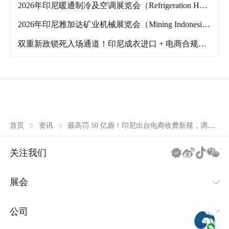
2026年印尼暖通制冷及空调展览会（Refrigeration Hvac
indonesia）什么时候举办？主要的参展品类有哪些？
2026年印尼雅加达矿业机械展览会（Mining Indonesi
a）什么时候举办？主要的参展品类有哪些？
双重新政锁死入场通道！印尼成衣进口 + 电商合规双
收紧，下半年入场窗口基本关闭
最高罚 50 亿盾！印尼出台电商收费新规，调价
首页
资讯
需提前 3 个月告知商家！
关注我们
展会
IEAE消费类电子及家用电器系列
公司