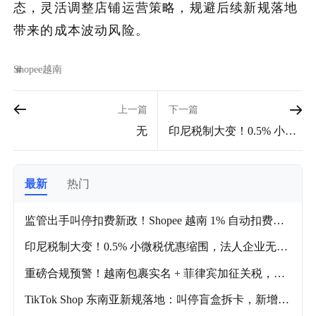
态，灵活调整店铺运营策略，规避后续新规落地
带来的成本波动风险。
Shopee
越南
上一篇
下一篇
无
印尼税制大变！0.5% 小微
税优惠缩围，法人企业无
缘减税
最新
热门
监管出手叫停扣费新政！Shopee 越南 1% 自动扣费计
划紧急延期!
印尼税制大变！0.5% 小微税优惠缩围，法人企业无缘
减税
重磅合规预警！越南包裹实名 + 菲律宾加征关税，东
南亚卖家抓紧调整
TikTok Shop 东南亚新规落地：叫停盲盒拆卡，新增直
播拍卖通道！