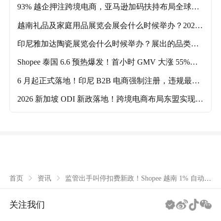
93% 越企押注跨境电商，亚马逊加码扶持布局全球市
场！
越南礼品及家庭用品展览会展会什么时候举办？2026
年越南礼品及家庭用品展览会展会举办时间及参展品
印尼雅加达陶瓷展览会什么时候举办？展出的品类有
类介绍！
哪些？
Shopee 泰国 6.6 预热爆发！首小时 GMV 大涨 55%，
三大品类爆单
6 月起正式落地！印尼 B2B 电商强制注册，违规最高
罚 1900 万 + 刑责
2026 新加坡 ODI 新政落地！跨境电商布局东盟实现一
次备案全通投
监管出手叫停扣费新政！Shopee 越南 1% 自动扣
首页
资讯
费计划紧急延期!
关注我们