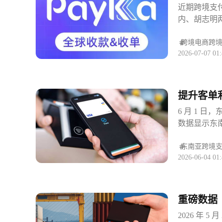
近期跨境支付
内、胡志明
中国跨境商户
子钱包、Vi
跨境电商
跨
2026-07-07 01:
流支付工具
失严重。本次
公司即可接入国
店铺运营需
提升客单利
实现 Zalo
占半壁江
6 月 1 日
托社交软件渗
数据显示东南
据越南线上
已经突破 2
接提升店铺
付款方式之一
东南亚
跨境
以越南盾完
2026-06-04 01:
业首位，市场占比
的市场份额，
期购物用户消
客单价，相
重磅数据｜
件、高溢价
局正当时
2026 年 
是低成本拉