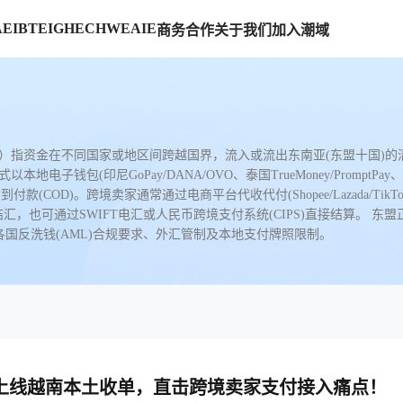
AE
IBTE
IGHE
CHWE
AIE
商务合作
关于我们
加入潮域
Border Payment）指资金在不同国家或地区间跨越国界，流入或流出东南亚(
(印尼GoPay/DANA/OVO、泰国TrueMoney/PromptPay、马来西亚T
COD)。跨境卖家通常通过电商平台代收代付(Shopee/Lazada/TikTok S
种结汇，也可通过SWIFT电汇或人民币跨境支付系统(CIPS)直接结算。 东盟
各国反洗钱(AML)合规要求、外汇管制及本地支付牌照限制。
Ka 上线越南本土收单，直击跨境卖家支付接入痛点！