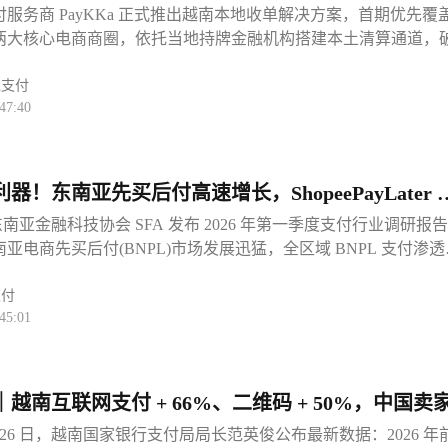
服务商 PayKKa 正式推出越南本地收单解决方案，首期优先覆
两大核心电商商圈，依托当地持牌金融机构搭建本土清算通道，
长期存在的支付接入难题。越南本土线上消费高度依赖 ZaloPay
etQR 统一银行扫码体系，但境外跨境主体无法直接对接两类本地
境支付
47:40
，只能依靠国际信用卡或 COD 货到付款，支付成功率偏低、用
 PayKKa 本地收单服务打通本地支付链路，无需卖家注册越南
民级支付渠道，适配 Shopee、TikTok Shop、Lazada 全平台
求。两大核心支付渠道打通，双币种结算简化资金流转本次收单
器！东南亚先买后付高速增长，ShopeePayLater 
Pay、VietQR 全量直连，覆盖越南绝大多数线上消费人群。ZaloPay
山
，东南亚金融科技协会 SFA 发布 2026 年第一季度支付行业调研报
透年轻买家，VietQR 打通 40 余家本土银行扫码支付，二者合
亚电商先买后付(BNPL)市场发展迅猛，全区域 BNPL 支付渗透
小额订单绝大多数交易份额，接入后可显著降低结账页面跳失率
1%，较去年同期大涨 8 个百分点，分期消费已经成为东南亚电商
成交转化率。结算层面支持越南盾、人民币双币种灵活清算，消
。从市场份额拆分来看，ShopeePayLater 凭借平台流量优势稳
支付
成付款后，资金在越南本地完成清算归集，规避传统跨境汇
45:01
高达 52%;Akulaku、Kredivo 紧随其后，分别占据 25% 与 2
三家机构共同垄断东南亚 BNPL 主流市场。伴随消费观念转变
费能力显著提升，统计数据表明，选用 BNPL 分期付款的订单
比全款支付订单高出 47%。依托分期缓冲压力，消费者更愿意选
越南互联网支付 + 66%、二维码 + 50%，中国卖
产品，有效拉动店铺整体销售额。从跨境运营角度分析，开通 BN
5 月 26 日，越南国家银行支付局局长范英俊公布最新数据：2026 年前
高店铺营收的有效举措。依托分期付款服务，能够降低消费者一