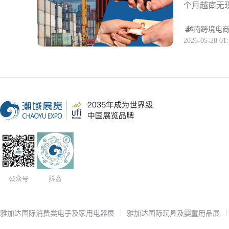
个月越南无现
付款门槛，
长 33%，
除价格带来的下
维码支付正
越南
跨境电
台均已上线 B
2026-05-28 01:
年来越南加速
贩普遍张贴
维码支付成
TikTok 
槛，提升下
除。2026
MoMo、Z
时到账”。
点，回款效率
渗
公众号
抖音
雅加达国际消费类电子及家用电器展
雅加达国际玩具及婴童用品展