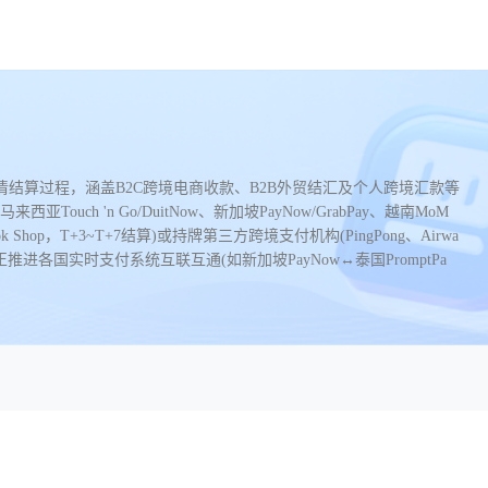
东盟十国)的清结算过程，涵盖B2C跨境电商收款、B2B外贸结汇及个人跨境汇款等
ouch 'n Go/DuitNow、新加坡PayNow/GrabPay、越南MoM
hop，T+3~T+7结算)或持牌第三方跨境支付机构(PingPong、Airwa
正推进各国实时支付系统互联互通(如新加坡PayNow↔泰国PromptPa