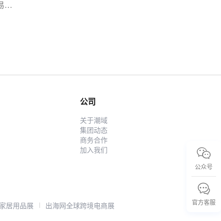
易增
破
境二
流平
。近
小
与二
适配
破
公司
、实
关于潮域
痛
集团动态
付
商务合作
加入我们
公众号
官方客服
家居用品展
出海网全球跨境电商展