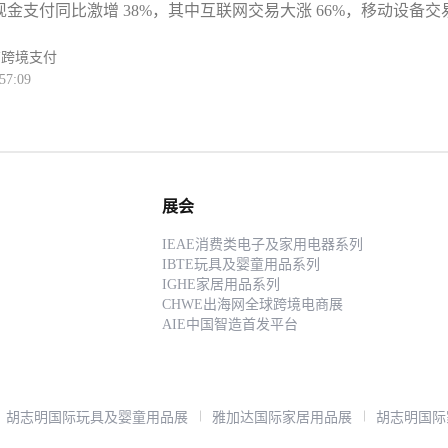
金支付同比激增 38%，其中互联网交易大涨 66%，移动设备交
刺激买家升级选购中高端家居、3C 家电、美妆套装等高价货品，
二维码支付更是飙升超 50%。支付生态的爆发式增长，叠加中越跨
单阻碍。目前 Shopee、Lazada、TikTok Shop 三大东南亚主
式落地，为中国跨境卖家打开高转化、低风险的越南市场新空间
商
跨境支付
NPL 开通
57:09
推进数字金融转型，无现金支付从城市渗透至乡镇， even 街边
收款码，消费习惯发生根本性转变。从支付结构看，互联网交易
为核心增长引擎，反映出线上购物、社交电商的快速崛起，尤其
Shop、Shopee 等平台的直播带货与短视频种草场景，大幅降低交易门
单转化率。对中国卖家而言，更重磅的利好来自跨境支付壁垒的
 年 4 月，越南正式与中国开通跨境二维码支付，越南用户可直接用
展会
aloPay 等本地钱包扫描中国商家二维码完成结算，实现 “本地支付
IEAE消费类电子及家用电器系列
这一举措彻底解决传统跨境支付到账慢、手续费高、汇率波动大的
IBTE玩具及婴童用品系列
提升 80% 以上，极大降低经营风险。业内分析，越南无现金支
IGHE家居用品系列
CHWE出海网全球跨境电商展
AIE中国智造首发平台
胡志明国际玩具及婴童用品展
雅加达国际家居用品展
胡志明国际