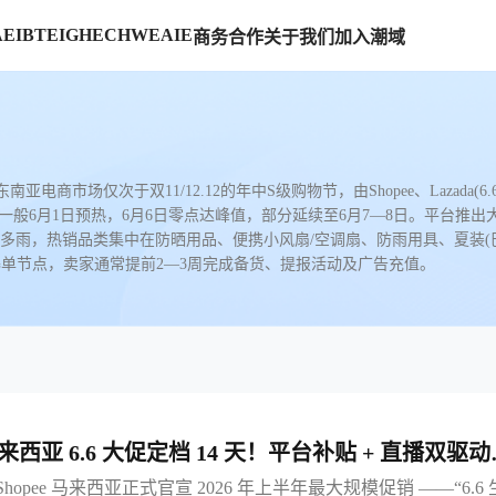
AE
IBTE
IGHE
CHWE
AIE
商务合作
关于我们
加入潮域
ale）是东南亚电商市场仅次于双11/12.12的年中S级购物节，由Shopee、Lazada(6.6 S
月1日预热，6月6日零点达峰值，部分延续至6月7—8日。平台推出大额满减、
高温多雨，热销品类集中在防晒用品、便携小风扇/空调扇、防雨用具、夏装(巴迪
爆单节点，卖家通常提前2—3周完成备货、提报活动及广告充值。
 马来西亚 6.6 大促定档 14 天！平台补贴 + 直播双驱
单高峰
日，Shopee 马来西亚正式官宣 2026 年上半年最大规模促销 ——“6.6