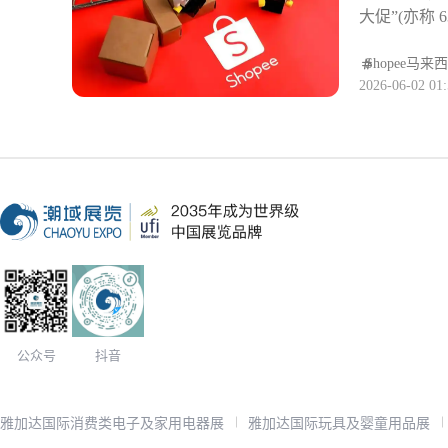
大促”(亦称 6
全年最长周期
驱动，平台
Shopee
马来西
2026-06-02 01:
言更是不可错
是上半年流
返场全阶段
折扣，降低
与品牌自播
示，大促期
等核心类目
提前 2 
用品、平价
公众号
抖音
雅加达国际消费类电子及家用电器展
雅加达国际玩具及婴童用品展