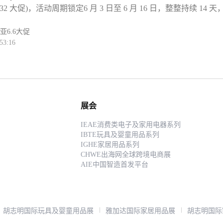
32 大促)，活动周期锁定6 月 3 日至 6 月 16 日，整整持续 14 天
的全站级大促。本届大促以低价好物 + 全站补贴 + 直播带货为
加码流量与补贴资源，助力卖家冲刺上半年销量巅峰，对跨境卖
亚
6.6大促
53:16
过的增长机遇。作为 Shopee 马来西亚年度核心节点，6.6 大促
量与单量的最高峰。今年大促周期拉长至 14 天，覆盖预热、爆发
，平台推出多重利好政策：全站高额补贴覆盖免运券、满减券、
消费门槛;直播带货全域加持，平台流量倾斜头部直播间，联动网
，通过专属优惠券、限时秒杀、互动抽奖等形式强效转化。数据
间主会场流量集中度预计超平日 5 倍，跨境直邮、家居、美妆、
展会
将迎来订单集中爆发。对跨境卖家而言，本次大促备战时间紧迫
IEAE消费类电子及家用电器系列
周完成全链路筹备。备货层面，结合马来市场消费偏好，重点布局家
IBTE玩具及婴童用品系列
美妆、3C 配件、母婴玩具等热销品类，依据历史销量与平台趋
IGHE家居用品系列
CHWE出海网全球跨境电商展
AIE中国智造首发平台
胡志明国际玩具及婴童用品展
雅加达国际家居用品展
胡志明国际