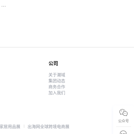
，为
核心
家而
历来
、
秒杀
红
显
电子
公司
，需
关于潮域
居日
集团动态
商务合作
加入我们
公众号
家居用品展
出海网全球跨境电商展