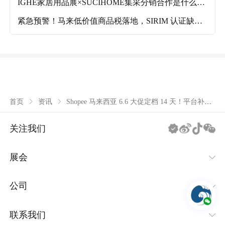
IGHE家居用品展×SUCIHOME集采分销合作是什么？
参展商能获得哪些出海利好？
紧急预警！马来低价值商品税落地，SIRIM 认证缺失
将滞港
Shopee 马来西亚 6.6 大促定档 14 天！平台补贴
首页
资讯
+ 直播双驱动，跨境迎爆单高峰
关注我们
展会
IEAE消费类电子及家用电器系列
公司
IBTE玩具及婴童用品系列
关于潮域
联系我们