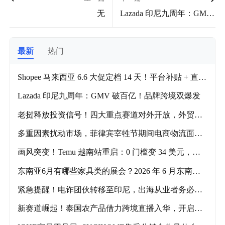
无
Lazada 印尼九周年：GMV
破百亿！品牌跨境双爆发
最新
热门
Shopee 马来西亚 6.6 大促定档 14 天！平台补贴 + 直播
双驱动，跨境迎爆单高峰
Lazada 印尼九周年：GMV 破百亿！品牌跨境双爆发
老挝释放投资信号！四大重点赛道对外开放，外贸人
抓紧布局
多重因素扰动市场，菲律宾宰牲节期间电商物流面临
严峻挑战
画风突变！Temu 越南站重启：0 门槛变 34 美元，老
用户直呼认不出
东南亚6月有哪些家具类的展会？2026 年 6 月东南亚
家具展会推荐攻略！
紧急提醒！电诈团伙转移至印尼，出海从业者务必提
高警惕
新赛道崛起！泰国农产品借力跨境直播入华，开启外
销新模式