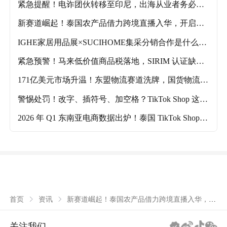
紧急提醒！电诈团伙转移至印尼，出海从业者务必提
高警惕
新赛道崛起！泰国农产品借力跨境直播入华，开启外
销新模式
IGHE家居用品展×SUCIHOME集采分销合作是什么？
参展商能获得哪些出海利好？
紧急预警！马来低价值商品税落地，SIRIM 认证缺失
将滞港
171亿美元市场升温！东盟物流赛道洗牌，国货物流强
势领跑
警惕处罚！改字、插符号、加空格？TikTok Shop 这类
操作彻底禁了
2026 年 Q1 东南亚电商数据出炉！泰国 TikTok Shop
登顶，新加坡暴涨 217%
新赛道崛起！泰国农产品借力跨境直播入华，开
首页
资讯
启外销新模式
关注我们