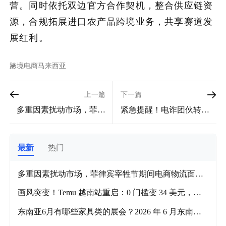
营。同时依托双边官方合作契机，整合供应链资
源，合规拓展进口农产品跨境业务，共享赛道发
展红利。
跨境电商
马来西亚
上一篇
下一篇
多重因素扰动市场，菲律
紧急提醒！电诈团伙转移
宾宰牲节期间电商物流面
至印尼，出海从业者务必
临严峻挑战
提高警惕
最新
热门
多重因素扰动市场，菲律宾宰牲节期间电商物流面临
严峻挑战
画风突变！Temu 越南站重启：0 门槛变 34 美元，老
用户直呼认不出
东南亚6月有哪些家具类的展会？2026 年 6 月东南亚
家具展会推荐攻略！