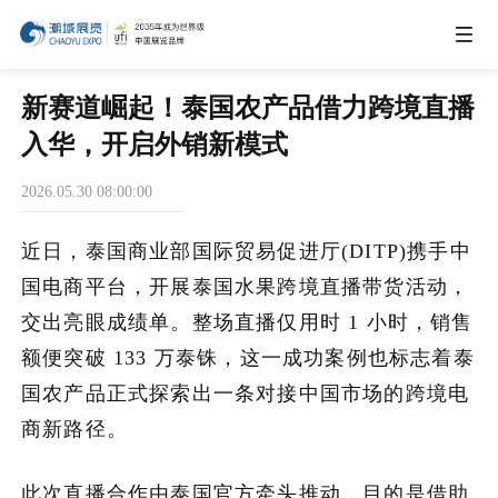
IEAE
新赛道崛起！泰国农产品借力跨境直播
入华，开启外销新模式
IBTE
2026.05.30 08:00:00
IGHE
近日，泰国商业部国际贸易促进厅(DITP)携手中
国电商平台，开展泰国水果跨境直播带货活动，
CHWE
交出亮眼成绩单。整场直播仅用时 1 小时，销售
额便突破 133 万泰铢，这一成功案例也标志着泰
国农产品正式探索出一条对接中国市场的跨境电
商务合作
商新路径。
关于我们
此次直播合作由泰国官方牵头推动，目的是借助