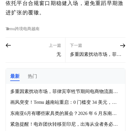
依托平台合规窗口期稳健入场，避免重蹈早期激
进扩张的覆辙。
Temu
跨境电商
越南
上一篇
下一篇
无
多重因素扰动市场，菲律
宾宰牲节期间电商物流面
临严峻挑战
最新
热门
多重因素扰动市场，菲律宾宰牲节期间电商物流面临
严峻挑战
画风突变！Temu 越南站重启：0 门槛变 34 美元，老
用户直呼认不出
东南亚6月有哪些家具类的展会？2026 年 6 月东南亚
家具展会推荐攻略！
紧急提醒！电诈团伙转移至印尼，出海从业者务必提
高警惕