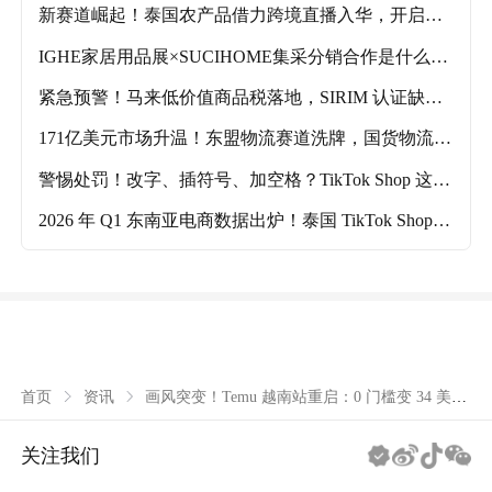
新赛道崛起！泰国农产品借力跨境直播入华，开启外
销新模式
IGHE家居用品展×SUCIHOME集采分销合作是什么？
参展商能获得哪些出海利好？
紧急预警！马来低价值商品税落地，SIRIM 认证缺失
将滞港
171亿美元市场升温！东盟物流赛道洗牌，国货物流强
势领跑
警惕处罚！改字、插符号、加空格？TikTok Shop 这类
操作彻底禁了
2026 年 Q1 东南亚电商数据出炉！泰国 TikTok Shop
登顶，新加坡暴涨 217%
画风突变！Temu 越南站重启：0 门槛变 34 美
首页
资讯
元，老用户直呼认不出
关注我们