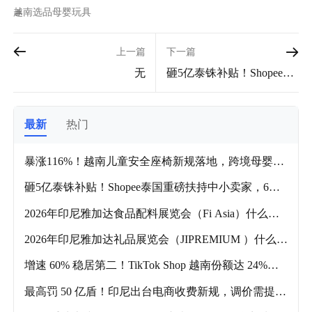
越南
选品
母婴玩具
上一篇
下一篇
无
砸5亿泰铢补贴！Shopee泰
国重磅扶持中小卖家，6个
月免佣红利来袭
最新
热门
暴涨116%！越南儿童安全座椅新规落地，跨境母婴品
类迎来爆发风口
砸5亿泰铢补贴！Shopee泰国重磅扶持中小卖家，6个
月免佣红利来袭
2026年印尼雅加达食品配料展览会（Fi Asia）什么时
候举办？主要的参展品类有哪些？
2026年印尼雅加达礼品展览会（JIPREMIUM ）什么时
候举办？主要的参展品类有哪些？
增速 60% 稳居第二！TikTok Shop 越南份额达 24%，
跨境卖家双平台布局攻略！
最高罚 50 亿盾！印尼出台电商收费新规，调价需提前
3 个月告知商家！