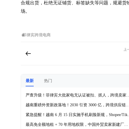
合规出货，杜绝无证铺货、标签缺失等问题，规避货
场。
菲律宾
跨境电商
上
最新
热门
严查升级！菲律宾大批家电无认证被扣、抓人，跨境卖家
规红线再收紧
越南重磅外资新政落地！2030 引资 3000 亿，跨境供应链
家迎来全新窗口期
紧急提醒！越南 6 月 15 日实施手机刷脸新规，Shopee/Tik
k 卖家账号风控风险暴涨
最高免全额地租 + 70 年用地权限，中国外贸卖家新建厂选