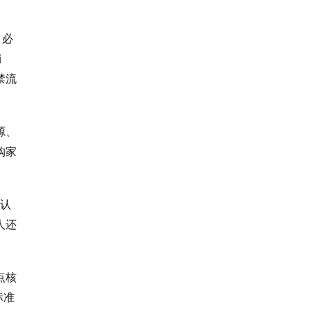
，必
销
禁流
源、
购家
C认
人还
点核
标准