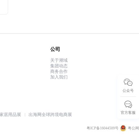
来
公司
关于潮域
集团动态
商务合作
加入我们
公众号
官方客服
家居用品展
出海网全球跨境电商展
粤ICP备16044509号
粤公网备
回到顶部