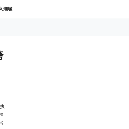
入潮域
跨
，执
0
当