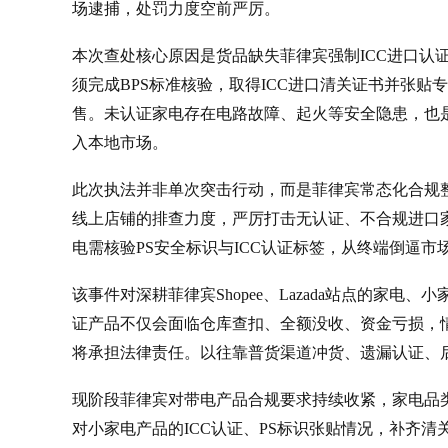
场逮捕，处罚力度空前严厉。
本次查处核心原因是货品缺失菲律宾强制ICC进口认
须完成BPS标准核验，取得ICC进口清关证书并张贴
售。未认证家电存在电路故障、起火等安全隐患，也
入本地市场。
此次执法并非单次突击行动，而是菲律宾常态化合规
线上店铺的排查力度，严厉打击无认证、不合规进口
电需核验PS安全标识与ICC认证标签，从终端倒逼
该事件对深耕菲律宾Shopee、Lazada站点的家
证产品不仅会面临仓库查扣、全额没收、资金亏损，
将承担法律责任。以往靠普货渠道冲货、遗漏认证、
现阶段菲律宾对带电产品合规要求持续收紧，家电品
对小家电产品的ICC认证、PS标识张贴情况，补齐