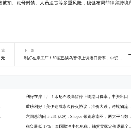
物被扣、账号封禁、人员追责等多重风险，稳健布局菲律宾跨境
一篇
下一篇
无
利好在岸工厂！印尼巴淡岛暂停上调港口费率，中资出
口企业成本压力缓解
合
利好在岸工厂！印尼巴淡岛暂停上调港口费率，中资出口
业成本压力缓解
卖
重磅利好！美伊达成永久停火协议，油价大跌，跨境物流
本迎来拐点
To
六国总访问 5.281 亿次，Shopee 领跑东南亚，两大平台数
解读
税负最低 17%！泰国取消小包免税，铺货卖家定价逻辑全