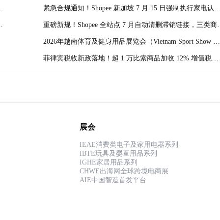
额持续缩水!
紧急合规通知！Shopee 新加坡 7 月 15 日强制执行家电认
证，加湿器净化器无证书直接下架
商
重磅新规！Shopee 全站点 7 月自动清删滞销链接，三类商
直接清零无法恢复!
2026年越南体育及健身用品展览会（Vietnam Sport Show ）
什么时候举办？主要的参展品类有哪些？
菲律宾税收新政落地！超 1 万比索商品加收 12% 增值税，
跨境卖家成本全面上涨！
展会
IEAE消费类电子及家用电器系列
IBTE玩具及婴童用品系列
IGHE家居用品系列
CHWE出海网全球跨境电商展
AIE中国智造首发平台