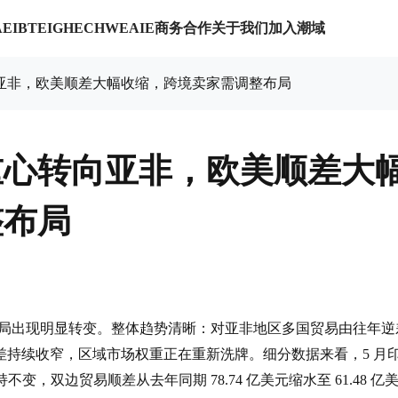
商务合作
关于我们
加入潮域
AE
IBTE
IGHE
CHWE
AIE
亚非，欧美顺差大幅收缩，跨境卖家需调整布局
重心转向亚非，欧美顺差大
整布局
对外贸易格局出现明显转变。整体趋势清晰：对亚非地区多国贸易由往年逆
持续收窄，区域市场权重正在重新洗牌。细分数据来看，5 月
，双边贸易顺差从去年同期 78.74 亿美元缩水至 61.48 亿