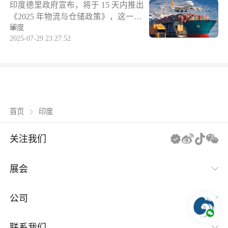
7.31 美元 / 千克;2020 年复审后调整为
印度德里政府宣布，将于 15 天内推出
流通活跃度大幅提升。贸易格局变动
Complex）主办方：印度北部地区工
1.04-8.86 美元 / 千克，原计划 2025 年
《2025 年物流与仓储政策》，这一政
背后，暗藏跨境电商市场机遇与竞争
业联合会展会规模：6000㎡、250 家
11 月到期。2025 年 6 月印度启动第二
印度
策有望通过升级基础设施为跨境电商
贸易流向的调整，直接影响深耕印度
展商、3000 名专业观众展品范围：电
次复审调查，最终决定再延长三个
2025-07-29 23:27:52
在当地的发展提供新支撑。据德里工
及周边区域的跨境卖家经营策略。一
子游戏、移动游戏、主机游戏、游戏
月。氟橡胶作为汽车、电子等行业的
业部长曼金德・辛格・西尔萨介绍，
软硬件、VR/AR 设备、游戏外包、营
关键原材料，其进口成本上升将直接
该政策围绕 16 项战略行动展开，核心
销服务、产权交易等核心价值：对接
传导至下游跨境贸易。对依赖印度市
是打造可持续且高效的物流体系。其
印度本地发行、渠道、代理商，拓展
场的中国卖家而言，反倾销税导致产
中包括建设专用物流枢纽、绿色货运
南亚移动游戏市场，获取行业最新技
品定价竞争力下降，部分订单可能流
走廊，以及引入数字化配送管理系
术与合作资源二、前期筹备：
向东南亚或本土供应商。跨境电商平
统。政策还计划修改《模范商店
印度
首页
台也需协助卖家优化供应链，通过多
法》，允许物流园区 24 小时运营，并
元化采购、成本分摊等方式缓解压
简化仓库运营商的行业许可流程。当
关注我们
力，以应对政策带来的市场波动。
前德里每日货运量达 100 万吨，涉及
19.3 万辆运输车辆，大量货运车辆进
展会
入市中心不仅加剧拥堵，也影响物流
效率。新政拟将仓库迁至郊区，并在
城市外围建设 3 个城市整合与物流配
IEAE消费类电子及家用电器系列
公司
送中心，同时鼓励使用电动和 CNG
车辆完成最后一公里配送。这些调整
IBTE玩具及婴童用品系列
关于潮域
联系我们
将直接惠及跨境电商 —— 郊区仓储枢