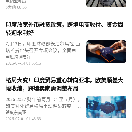
东南亚
印度
基准回购利率维持 5.25% 不变，货币
3天前 00:58
政策立场保持 “中性”。本次会议上调
关于我们
2026‑27 财年 GDP 增长预期，由 6.6%
上调至 6.7%，同时把通胀预期从
印度放宽外币融资政策，跨境电商收付、资金周
5.1% 下调至 5%。RBI 行长提示，西
加入潮域
转迎来利好
南季风、厄尔尼诺现象、地缘政治紧
张以及全球贸易政策多重不确定性，
7月13日，印度财政部长尼尔玛拉·西
让印度通胀前景依旧 “模糊”，外部风
塔拉曼牵头召开专项会议，全面审查
险仍不可忽视。中性立场代表央行保
印度
跨境电商
国有银行、IDBI银行及各类国有金融
留后续调整空间，既支持经济复苏，
2026-07-14 01:56:16
机构的外币资源动员进度。本次会议
也持续警惕通胀反弹风险。对中国外
是印度央行政策的落地跟进，早在6
贸与跨境电商的市场启示GDP 上调、
月，印度央行已出台多项激励举措，
格局大变！印度贸易重心转向亚非，欧美顺差大
通胀预期回落，意味着印度国内消费
鼓励金融机构吸纳长期外币资源，配
幅收缩，跨境卖家需调整布局
大盘具备韧性，对于深耕印度市场的
套的优惠外汇互换便利政策将持续生
中国卖家属于基本面利好。居民消费
效至2026年9月30日，政策窗口期充
2026-2027 财年前两月（4 至 5 月），
购买力保持稳定，家居、3C 配件、日
足，为跨境贸易资金流通筑牢基础。
印度对外贸易格局出现明显转变。整
用消费品等品类市场需求存在增长空
高息免税吸引外资，市场资金流动性
印度
东南亚
体趋势清晰：对亚非地区多国贸易由
间。但通胀前景模糊，叠加外部多重
升级政策核心红利聚焦外币存款优
2026-07-01 01:46:33
往年逆差转为顺差，而对美国、荷兰
变量，卢比汇率波动风险依然存在。
化，目前印度银行面向海外印度人推
等传统欧美贸易伙伴的顺差持续收
从事 B2B 外贸、跨境平台出海的商
出3至5年期美元存款产品，免税收益