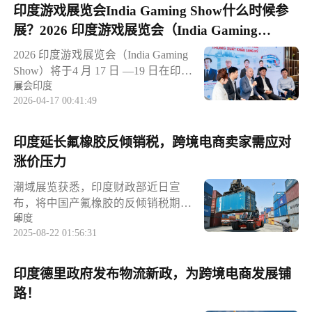
窄，区域市场权重正在重新洗牌。细
印度游戏展览会India Gaming Show什么时候参
家，需要重点关注汇率变化，卢比大
率稳定在6%至7.1%区间。高免税回报
分数据来看，5 月印度自美国进口同
幅波动会直接影响印度采购商的进口
展？2026 印度游戏展览会（India Gaming
大幅提升海外美元资金流入意愿，让
比暴涨近 55%，但对美出口规模基本
成本，订单议价、回款结算环节都要
印度金融市场外币储备持续扩容，有
Show）全流程参展攻略！
维持不变，双边贸易顺差从去年同期
2026 印度游戏展览会（India Gaming
做好风险预案。中性货币政策下，印
效缓解以往跨境贸易中外汇短缺、结
78.74 亿美元缩水至 61.48 亿美元，欧
Show）将于4 月 17 日 —19 日在印度
度市场不会出现强刺激式爆发，整体
算卡顿的痛点，为跨境电商行业打通
美市场盈利空间持续压缩。与之形成
展会
印度
钦奈贸易中心（CTC Complex,
属于稳健增长行情，卖家不宜盲目激
资金流通通道。利好跨境卖家，收付
鲜明对比的是亚非市场全面爆发，成
2026-04-17 00:41:49
Nandambakkam, Chennai 600 089）举
进备货。地缘、气候带来的通
与备货压力双重缓解业内分析指出，
为印度外贸新增量核心。亚非多国贸
办，该展会由印度北部地区工业联合
本次长效金融激励政策，将持续优化
易逆差转正，多国出口数据爆发式增
会主办，一年一届，展览面积约 6000
印度延长氟橡胶反倾销税，跨境电商卖家需应对
印度跨境贸易营商环境，后续中小跨
长在亚洲、非洲市场，印度贸易收获
平方米，预计汇聚 250 家展商与 3000
境卖家入局印度市场的资金门槛、结
涨价压力
亮眼成绩，多个国家成功扭转贸易赤
名专业观众，是深耕印度及南亚游戏
算风险将进一步降低，印度跨境电商
字局面。其中对新加坡、南非贸易实
市场、对接全球产业链的核心平台。
潮域展览获悉，印度财政部近日宣
市场的发展活力将持续释放。
现逆差转正，当期顺差分别达到 6.65
本攻略覆盖前期筹备、展位选择、展
布，将中国产氟橡胶的反倾销税期限
亿美元、4.92 亿美元。部分新兴市场
品物流、现场执行、商务对接、出行
印度
延长至 2026 年 2 月 26 日，涉及海关
增长势头尤为惊人：印度对坦桑尼亚
安全全环节，助力企业高效参展、精
2025-08-22 01:56:31
税号 39045090 等品类。这一政策延续
出口同比大涨 172%，双边贸易顺差
准获客。一、展会核心信息速览展会
了自 2019 年起的贸易限制措施，对相
直接攀升至 17.1 亿美元；对斯里兰卡
名称：2026 印度游戏展览会（India
关跨境电商卖家的成本与市场布局带
印度德里政府发布物流新政，为跨境电商发展铺
出口规模翻近三倍，顺差突破 16 亿美
Gaming Show）展会时间：2026 年 4
来持续影响。据悉，该反倾销税措施
元。这意味着印度本土商品正大批量
路！
月 17 日 —19 日 09:00—18:00展会地
始于 2019 年 1 月，初始税率为 0.078-
涌入南亚、东非市场，区域内部贸易
点：印度钦奈贸易中心（CTC