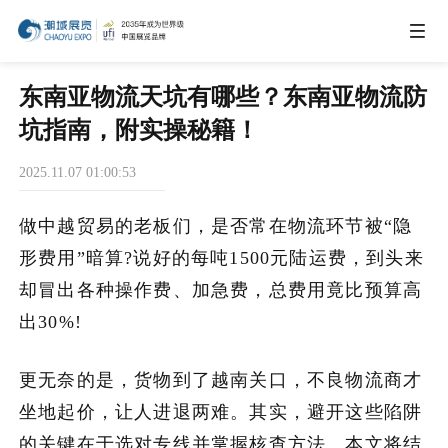
IEAE
东南亚物流天坑有哪些？东南亚物流防
坑指南，附实操秘籍！
IBTE
2025.11.07 01:00:53
IGHE
做中越贸易的老板们，是否常在物流环节被“隐
形费用”暗算?说好的每吨1500元陆运费，到头来
CHWE
却冒出各种操作费、加急费，总费用竟比预算高
出30%!
商务合作
更无奈的是，货物到了越南关口，不良物流商才
坐地起价，让人进退两难。其实，避开这些陷阱
关于我们
的关键在于选对专线并掌握核查方法。本文将结