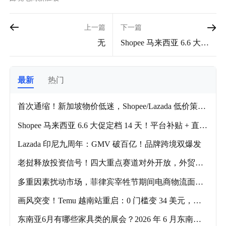
上一篇
下一篇
无
Shopee 马来西亚 6.6 大促
定档 14 天！平台补贴 + 直
播双驱动，跨境迎爆单高
峰
最新
热门
首次通缩！新加坡物价低迷，Shopee/Lazada 低价策略
成主流
Shopee 马来西亚 6.6 大促定档 14 天！平台补贴 + 直播
双驱动，跨境迎爆单高峰
Lazada 印尼九周年：GMV 破百亿！品牌跨境双爆发
老挝释放投资信号！四大重点赛道对外开放，外贸人
抓紧布局
多重因素扰动市场，菲律宾宰牲节期间电商物流面临
严峻挑战
画风突变！Temu 越南站重启：0 门槛变 34 美元，老
用户直呼认不出
东南亚6月有哪些家具类的展会？2026 年 6 月东南亚