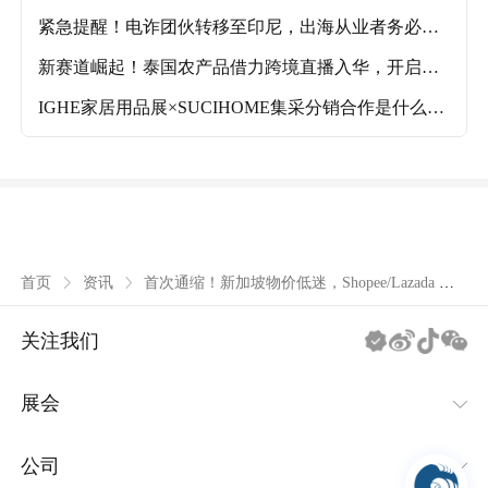
家具展会推荐攻略！
紧急提醒！电诈团伙转移至印尼，出海从业者务必提
高警惕
新赛道崛起！泰国农产品借力跨境直播入华，开启外
销新模式
IGHE家居用品展×SUCIHOME集采分销合作是什么？
参展商能获得哪些出海利好？
首次通缩！新加坡物价低迷，Shopee/Lazada 低
首页
资讯
价策略成主流
关注我们
展会
IEAE消费类电子及家用电器系列
公司