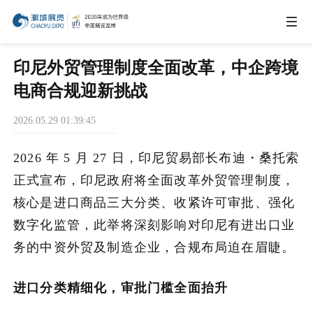
IEAE
印尼外贸管理制度全面改革，中企跨境
电商合规迎新挑战
IBTE
2026.05.29 01:39:45
IGHE
2026 年 5 月 27 日，印尼贸易部长布迪・桑托索
正式宣布，印尼政府将全面改革外贸管理制度，
CHWE
核心是进口商品三大分类、收紧许可审批、强化
数字化监管，此举将深刻影响对印尼有进出口业
务的中资外贸及制造企业，合规布局迫在眉睫。
商务合作
进口分类精细化，审批门槛全面抬升
关于我们