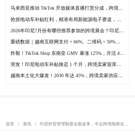
机遇与挑战
马来西亚推动 TikTok 开放媒体直播打赏分成，跨境电
商内容生态迎利好！
抢抓电动车补贴红利，精准布局新能源电子赛道，政
策风口下的印尼电子展全攻略！
2026年印尼7月份有哪些推荐参加的跨境展会？印尼7
月跨境展会推荐！
重磅数据｜越南互联网支付 + 66%、二维码 + 50%，
中国卖家入局正当时
炸裂！TikTok Shop 东南亚 GMV 暴涨 125%，月活 4.6
亿，轻量化战略释放新红利
突发！印尼电动车补贴推迟 1 个月，跨境卖家迎库存
调整窗口期
越南本土化大爆发！2030 年达 45%，跨境卖家供应链
迎重大机遇
印尼外贸管理制度全面改革，中企跨境电商合规
首页
资讯
迎新挑战