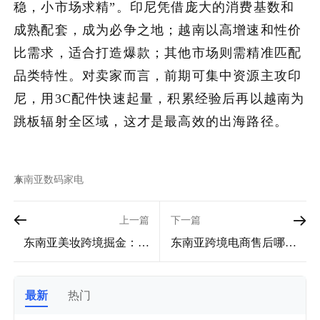
稳，小市场求精”。印尼凭借庞大的消费基数和
成熟配套，成为必争之地；越南以高增速和性价
比需求，适合打造爆款；其他市场则需精准匹配
品类特性。对卖家而言，前期可集中资源主攻印
尼，用3C配件快速起量，积累经验后再以越南为
跳板辐射全区域，这才是最高效的出海路径。
东南亚
数码家电
上一篇
下一篇
东南亚美妆跨境掘金：锁
东南亚跨境电商售后哪家
定这3个国家，少走90%弯
强？3大主流平台实测对比
路！
出炉！
最新
热门