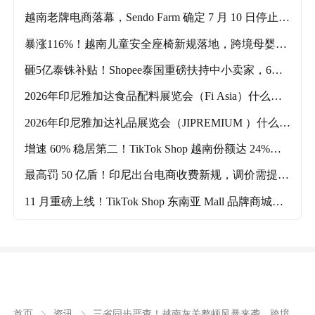
代持清剿迎来终极核查
越南老牌电商落幕，Sendo Farm 确定 7 月 10 日停止运
营！
暴涨116%！越南儿童安全座椅新规落地，跨境母婴品
类迎来爆发风口
砸5亿泰铢补贴！Shopee泰国重磅扶持中小卖家，6个
月免佣红利来袭
2026年印尼雅加达食品配料展览会（Fi Asia）什么时
候举办？主要的参展品类有哪些？
2026年印尼雅加达礼品展览会（JIPREMIUM ）什么时
候举办？主要的参展品类有哪些？
增速 60% 稳居第二！TikTok Shop 越南份额达 24%，
跨境卖家双平台布局攻略！
最高罚 50 亿盾！印尼出台电商收费新规，调价需提前
3 个月告知商家！
11 月重磅上线！TikTok Shop 东南亚 Mall 品牌商城来
袭，品牌商家独享顶级流量扶持
三省同步严查！越南灰关整顿风暴来袭，跨境卖
首页
资讯