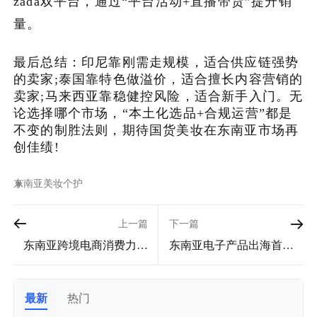
zada双平台，通过“平台活动+直播带货”提升销
量。
最后总结：印尼靠刚需走规模，适合供应链强势
的卖家;泰国靠特色做溢价，适合擅长内容营销的
卖家;马来西亚靠稳健控风险，适合新手入门。无
论选择哪个市场，“本土化选品+合规运营”都是
不变的制胜法则，期待国货美妆在东南亚市场再
创佳绩!
东南亚
美妆个护
上一篇
下一篇
东南亚跨境电商消费力排
东南亚电子产品出海首选
行榜：这5国撑起80%市场
哪国？印尼VS越南，数据
份额！
给出最优解
最新
热门