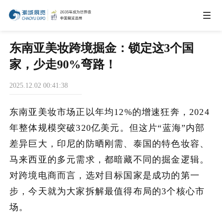
IEAE
东南亚美妆跨境掘金：锁定这3个国
家，少走90%弯路！
IBTE
2025.12.02 00:41:38
IGHE
东南亚美妆市场正以年均12%的增速狂奔，2024
年整体规模突破320亿美元。但这片“蓝海”内部
CHWE
差异巨大，印尼的防晒刚需、泰国的特色妆容、
马来西亚的多元需求，都暗藏不同的掘金逻辑。
对跨境电商而言，选对目标国家是成功的第一
商务合作
步，今天就为大家拆解最值得布局的3个核心市
场。
关于我们