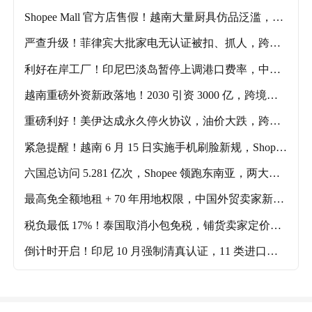
Shopee Mall 官方店售假！越南大量厨具仿品泛滥，平
台审核漏洞暴露
严查升级！菲律宾大批家电无认证被扣、抓人，跨境
卖家合规红线再收紧
利好在岸工厂！印尼巴淡岛暂停上调港口费率，中资
出口企业成本压力缓解
越南重磅外资新政落地！2030 引资 3000 亿，跨境供
应链卖家迎来全新窗口期
重磅利好！美伊达成永久停火协议，油价大跌，跨境
物流成本迎来拐点
紧急提醒！越南 6 月 15 日实施手机刷脸新规，Shope
e/TikTok 卖家账号风控风险暴涨
六国总访问 5.281 亿次，Shopee 领跑东南亚，两大平
台数据解读
最高免全额地租 + 70 年用地权限，中国外贸卖家新建
厂选址迎来新选择！
税负最低 17%！泰国取消小包免税，铺货卖家定价逻
辑全面重构
倒计时开启！印尼 10 月强制清真认证，11 类进口商
品无资质直接扣货