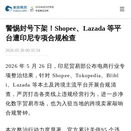
IEAE
警惕封号下架！Shopee、Lazada 等平
台遭印尼专项合规检查
IBTE
2026.05.30 00:35:54
IGHE
2026 年 5 月 26 日，印尼贸易部公布电商行业专
项整治结果，针对 Shopee、Tokopedia、Blibl
CHWE
i、Lazada 等本土及跨境主流平台开展合规清
查，严厉打击各类线上违规经营行为，进一步净
化数字贸易市场，也为入驻当地的跨境卖家敲响
商务合作
合规警钟。
关于我们
本次整治行动力度显著，官方累计关停95 个违