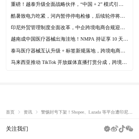
重磅！越泰升级全面战略伙伴，“中国 + 2” 模式引爆
跨境新机遇
酷暑致电力吃紧，河内暂停停电检修，后续轮停将影
响工业区生产
印尼外贸管理制度全面改革，中企跨境电商合规迎新
挑战
越南成中国医疗器械出海洼地！NMPA 持证享 10 天快
速审批
泰马医疗器械互认升级 + 标签新规落地，跨境电商迎
机遇与挑战
马来西亚推动 TikTok 开放媒体直播打赏分成，跨境电
商内容生态迎利好！
警惕封号下架！Shopee、Lazada 等平台遭印尼专
首页
资讯
项合规检查
关注我们