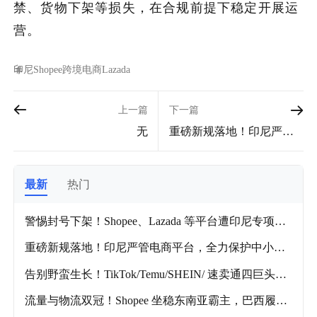
禁、货物下架等损失，在合规前提下稳定开展运
营。
印尼
Shopee
跨境电商
Lazada
上一篇
下一篇
无
重磅新规落地！印尼严管
电商平台，全力保护中小
微商户
最新
热门
警惕封号下架！Shopee、Lazada 等平台遭印尼专项合
规检查
重磅新规落地！印尼严管电商平台，全力保护中小微
商户
告别野蛮生长！TikTok/Temu/SHEIN/ 速卖通四巨头重
塑跨境格局!
流量与物流双冠！Shopee 坐稳东南亚霸主，巴西履约
时效再提速