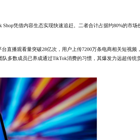
kTok Shop凭借内容生态实现快速追赶。二者合计占据约80%的市场
，平台直播观看量突破28亿次，用户上传7200万条电商相关短视频
“团队多数成员已养成通过TikTok消费的习惯，其爆发力远超传统