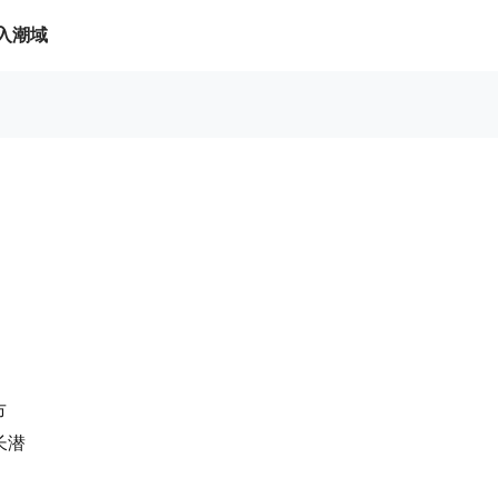
入潮域
市
长潜