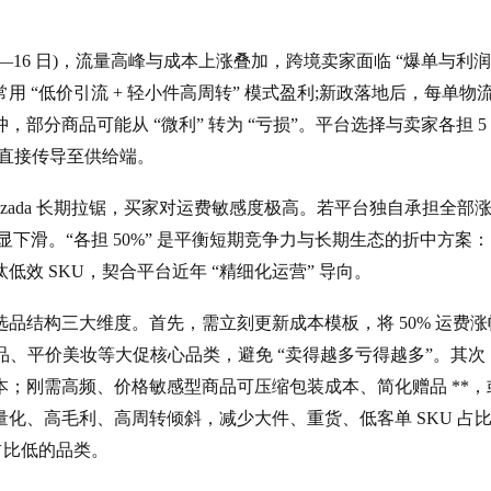
月 3—16 日)，流量高峰与成本上涨叠加，跨境卖家面临 “爆单与利润
 “低价引流 + 轻小件高周转” 模式盈利;新政落地后，每单物
分商品可能从 “微利” 转为 “亏损”。平台选择与卖家各担 5
直接传导至供给端。
Lazada 长期拉锯，买家对运费敏感度极高。若平台独自承担全部
下滑。“各担 50%” 是平衡短期竞争力与长期生态的折中方案
效 SKU，契合平台近年 “精细化运营” 导向。
品结构三大维度。首先，需立刻更新成本模板，将 50% 运费涨
日用品、平价美妆等大促核心品类，避免 “卖得越多亏得越多”。其次
；刚需高频、价格敏感型商品可压缩包装成本、简化赠品 **，
化、高毛利、高周转倾斜，减少大件、重货、低客单 SKU 占
占比低的品类。