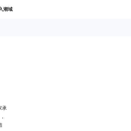
入潮域
家承
制，
结