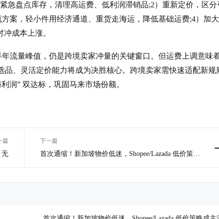
1）紧急盘点库存，清理高运费、低利润滞销品;2）重新定价，区分
流方案，轻小件用经济通道、重货走海运，降低基础运费;4）加
对冲成本上涨。
上半年流量峰值，仍是跨境卖家冲量的关键窗口。但运费上调意味
比选品、灵活定价能力将成为决胜核心。跨境卖家需快速适配新规
利润” 双达标，巩固马来市场份额。
一篇
下一篇
无
首次通缩！新加坡物价低迷，Shopee/Lazada 低价策略
成主流
首次通缩！新加坡物价低迷，Shopee/Lazada 低价策略成主