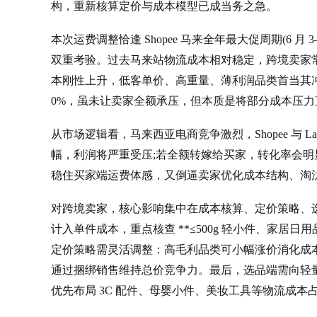
构，重新核算定价与成本模型已成当务之急。
本次运费调整恰逢 Shopee 马来全年最大促周期(6 
双重考验。过去马来站物流成本相对稳定，跨境卖家常用
本刚性上升，低客单价、高重量、薄利润品类首当其冲，部
0%，虽未让卖家全额承压，但本质是将部分成本压力
从市场逻辑看，马来西亚电商竞争激烈，Shopee 与 
幅，利润将严重受压;若全额转嫁给买家，转化率会明显
稳住买家端运费体感，又倒逼卖家优化成本结构、淘汰低
对跨境卖家，核心影响集中在成本核算、定价策略、选
计入单件成本，重点核查 **≤500g 轻小件、家居
定价策略需灵活调整：高毛利品类可小幅涨价消化成本
通过捆绑销售维持总价竞争力。最后，选品端需向轻量
优先布局 3C 配件、母婴小件、美妆工具等物流成本