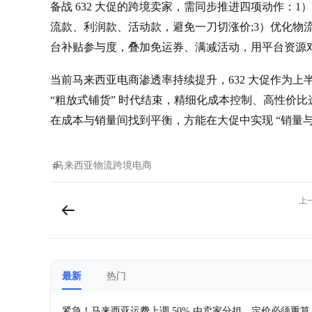
备战 632 大促的跨境卖家，需同步推进四项动作：
流款、利润款、活动款，避免一刀切涨价;3）优化物
台补贴参与度，叠加免运券、满减活动，用平台资源
当前马来西亚电商渗透率持续提升，632 大促作为
“粗放式铺货” 时代结束，精细化成本控制、高性价
在成本与销量间找到平衡，方能在大促中实现 “销量与
马来西亚
物流
跨境电商
上
最新
热门
紧急！马来西亚运费上调 50% 由卖家分担，定价必须重算