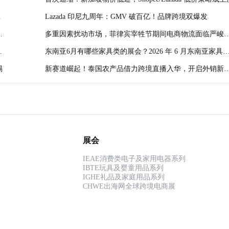
驱
Lazada 印尼九周年：GMV 破百亿！品牌跨境双爆发
布
多重因素扰动市场，菲律宾宰牲节期间电商物流面临严峻
战
直
东南亚6月有哪些家具类的展会？2026 年 6 月东南亚家具
会推荐攻略！
惕
新赛道崛起！泰国农产品借力跨境直播入华，开启外销新
式
展会
IEAE消费类电子及家用电器系列
IBTE玩具及婴童用品系列
IGHE礼品及家庭用品系列
CHWE出海网全球跨境电商展